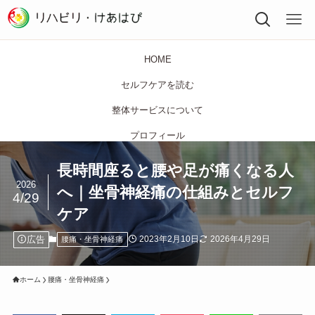
HOME
セルフケアを読む
整体サービスについて
プロフィール
長時間座ると腰や足が痛くなる人
2026
へ｜坐骨神経痛の仕組みとセルフ
4/29
ケア
広告
2023年2月10日
2026年4月29日
腰痛・坐骨神経痛
ホーム
腰痛・坐骨神経痛