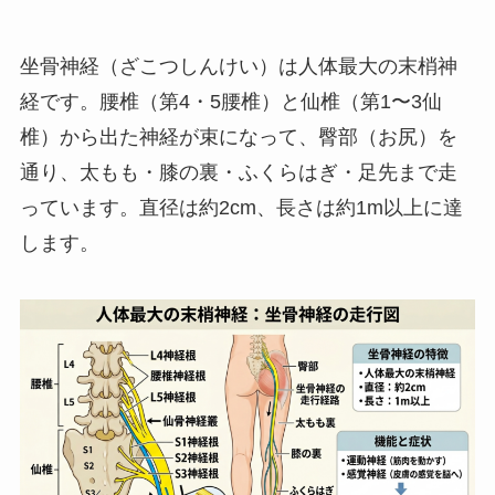
坐骨神経（ざこつしんけい）は人体最大の末梢神
経です。腰椎（第4・5腰椎）と仙椎（第1〜3仙
椎）から出た神経が束になって、臀部（お尻）を
通り、太もも・膝の裏・ふくらはぎ・足先まで走
っています。直径は約2cm、長さは約1m以上に達
します。