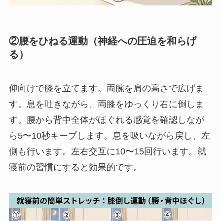
②腰をひねる運動（神経への圧迫を和らげ
る）
仰向けで膝を立てます。両腕を肩の高さで広げま
す。息を吐きながら、両膝をゆっくり右に倒しま
す。腰から背中全体がほぐれる感覚を確認しなが
ら5〜10秒キープします。息を吸いながら戻し、左
側も行います。左右交互に10〜15回行います。就
寝前の習慣にすると効果的です。